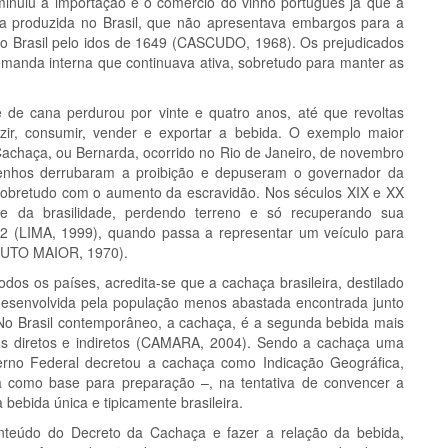
minuiu a importação e o comércio do vinho português já que a
a produzida no Brasil, que não apresentava embargos para a
 no Brasil pelo idos de 1649 (CASCUDO, 1968). Os prejudicados
emanda interna que continuava ativa, sobretudo para manter as
e de cana perdurou por vinte e quatro anos, até que revoltas
uzir, consumir, vender e exportar a bebida. O exemplo maior
achaça, ou Bernarda, ocorrido no Rio de Janeiro, de novembro
enhos derrubaram a proibição e depuseram o governador da
sobretudo com o aumento da escravidão. Nos séculos XIX e XX
e da brasilidade, perdendo terreno e só recuperando sua
2 (LIMA, 1999), quando passa a representar um veículo para
SOUTO MAIOR, 1970).
dos os países, acredita-se que a cachaça brasileira, destilado
 desenvolvida pela população menos abastada encontrada junto
l. No Brasil contemporâneo, a cachaça, é a segunda bebida mais
s diretos e indiretos (CAMARA, 2004). Sendo a cachaça uma
verno Federal decretou a cachaça como Indicação Geográfica,
a como base para preparação –, na tentativa de convencer a
ebida única e tipicamente brasileira.
conteúdo do Decreto da Cachaça e fazer a relação da bebida,