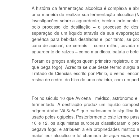
A história da fermentação alcoólica é complexa e a
uma maneira de realizar sua fermentação alcoólica (M
investigações sobre a aguardente, bebida fortemente
pelo processo de destilação – o processo de dest
separação de um líquido através da sua evaporação
genérica para bebidas destiladas e, por tanto, se 
cana-de-açúcar; de cereais – como milho, cevada e
aguardente de raízes – como mandioca, batata e bete
Foram os gregos antigos quem primeiro registrou o p
que pega fogo). Acredita-se que deste termo surgiu a
Tratado de Ciências escrito por Plínio, o velho, enc
resina de cedro, do bico de uma chaleira, com um ped
Foi no século 10 que Avicena - médico, astrônomo e f
fermentado. A destilação produz um líquido composto
origem árabe "
Al Kuhul
" que curiosamente significa f
usado pelos egípcios. Posteriormente este termo pass
10 e 12, os alquimistas europeus classificaram o pr
pegava fogo, e atribuem a ela propriedades místico-
maior teor alcoólico e foi chamada de
aqua vitae, ea