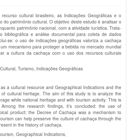
ecurso cultural brasileiro, as Indicações Geográficas e o
o patrimônio cultural. O objetivo deste estudo é analisar o
uanto patrimônio nacional, com a atividade turística. Trata-
 bibliográfica e análise documental para coleta de dados
lui-se: o uso de indicações geográficas valoriza a cachaça
oi um mecanismo para proteger a bebida no mercado mundial
rvar a cultura da cachaça com o uso dos recursos culturais
Cultural, Turismo, Indicações Geográficas
 as a cultural resource and Geographical Indications and the
 cultural heritage. The aim of this study is to analyze the
e while national heritage and with tourism activity. This is
. Among the research findings, it’s concluded: the use of
typical product; the Decree of Cachaça was a mechanism to
tourism can help preserve the culture of cachaça through the
esent in the history of cachaça.
ourism, Geographical Indications,