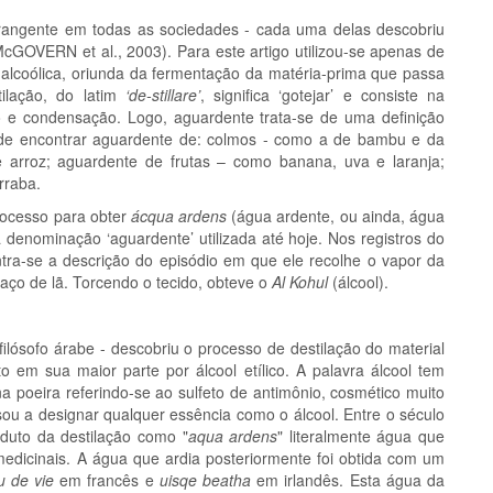
brangente em todas as sociedades - cada uma delas descobriu
cGOVERN et al., 2003). Para este artigo utilizou-se apenas de
 alcoólica, oriunda da fermentação da matéria-prima que passa
ilação, do latim
‘de-stillare’
, significa ‘gotejar’ e consiste na
 e condensação. Logo, aguardente trata-se de uma definição
pode encontrar aguardente de: colmos - como a de bambu e da
 arroz; aguardente de frutas – como banana, uva e laranja;
rraba.
rocesso para obter
ácqua ardens
(água ardente, ou ainda, água
 denominação ‘aguardente’ utilizada até hoje. Nos registros do
ontra-se a descrição do episódio em que ele recolhe o vapor da
aço de lã. Torcendo o tecido, obteve o
Al Kohul
(álcool).
ilósofo árabe - descobriu o processo de destilação do material
 em sua maior parte por álcool etílico. A palavra álcool tem
ina poeira referindo-se ao sulfeto de antimônio, cosmético muito
ou a designar qualquer essência como o álcool. Entre o século
oduto da destilação como "
aqua ardens
" literalmente água que
medicinais. A água que ardia posteriormente foi obtida com um
u de vie
em francês e
uisqe beatha
em irlandês. Esta água da