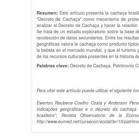
Resumen:
Este artículo presenta la cachaça brasil
"Decreto de Cachaça" como mecanismo de protecció
analizar el Decreto de Cachaça y hacer la relación 
Se trata de un estudio exploratorio sobre la base de
recolección de datos secundarios. Entre los resultad
geográficas valora la cachaça como producto típic
la bebida en el mercado mundial, y que el turismo 
de los recursos culturales presentes en la historia d
Palabras clave:
Decreto de Cachaça, Patrimonio Cul
Para citar este artículo puede uitlizar el siguiente fo
Ewerton Reubens Coelho Costa y Anderson Pereir
indicações geográficas e o decreto da cachaça
brasileiro”, Revista Observatorio de la Econ
http://www.eumed.net/cursecon/ecolat/br/15/patrimon