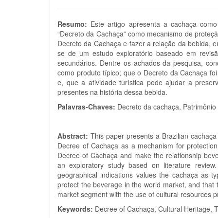
Resumo:
Este artigo apresenta a cachaça como r
“Decreto da Cachaça” como mecanismo de proteção d
Decreto da Cachaça e fazer a relação da bebida, enq
se de um estudo exploratório baseado em revisão
secundários. Dentre os achados da pesquisa, conc
como produto típico; que o Decreto da Cachaça f
e, que a atividade turística pode ajudar a prese
presentes na história dessa bebida.
Palavras-Chaves:
Decreto da cachaça, Patrimônio 
Abstract:
This paper presents a Brazilian cachaça
Decree of Cachaça as a mechanism for protection of
Decree of Cachaça and make the relationship beverag
an exploratory study based on literature review
geographical indications values the cachaça as 
protect the beverage in the world market, and that 
market segment with the use of cultural resources pr
Keywords:
Decree of Cachaça, Cultural Heritage, T