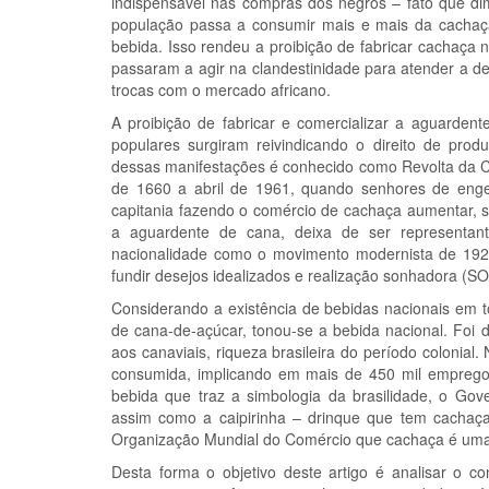
indispensável nas compras dos negros – fato que di
população passa a consumir mais e mais da cachaç
bebida. Isso rendeu a proibição de fabricar cachaça
passaram a agir na clandestinidade para atender a d
trocas com o mercado africano.
A proibição de fabricar e comercializar a aguardent
populares surgiram reivindicando o direito de prod
dessas manifestações é conhecido como Revolta da C
de 1660 a abril de 1961, quando senhores de eng
capitania fazendo o comércio de cachaça aumentar, 
a aguardente de cana, deixa de ser representant
nacionalidade como o movimento modernista de 192
fundir desejos idealizados e realização sonhadora (
Considerando a existência de bebidas nacionais em to
de cana-de-açúcar, tonou-se a bebida nacional. Foi
aos canaviais, riqueza brasileira do período colonia
consumida, implicando em mais de 450 mil emprego
bebida que traz a simbologia da brasilidade, o Go
assim como a caipirinha – drinque que tem cachaç
Organização Mundial do Comércio que cachaça é uma b
Desta forma o objetivo deste artigo é analisar o 